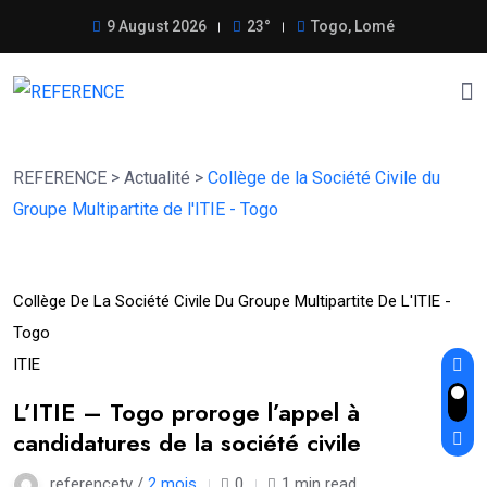
9 August 2026
23°
Togo, Lomé
REFERENCE
>
Actualité
>
Collège de la Société Civile du
Groupe Multipartite de l'ITIE - Togo
09
Collège De La Société Civile Du Groupe Multipartite De L'ITIE -
Juin
Togo
ITIE
L’ITIE – Togo proroge l’appel à
candidatures de la société civile
referencetv /
2 mois
0
1 min read