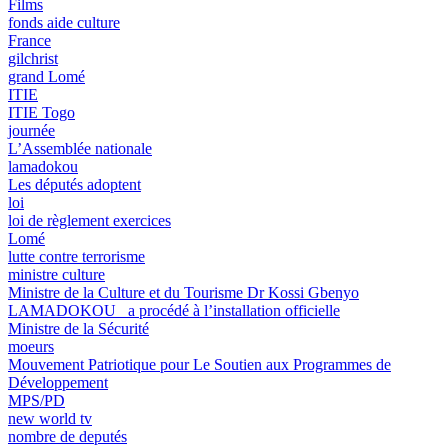
Films
fonds aide culture
France
gilchrist
grand Lomé
ITIE
ITIE Togo
journée
L’Assemblée nationale
lamadokou
Les députés adoptent
loi
loi de règlement exercices
Lomé
lutte contre terrorisme
ministre culture
Ministre de la Culture et du Tourisme Dr Kossi Gbenyo
LAMADOKOU a procédé à l’installation officielle
Ministre de la Sécurité
moeurs
Mouvement Patriotique pour Le Soutien aux Programmes de
Développement
MPS/PD
new world tv
nombre de deputés