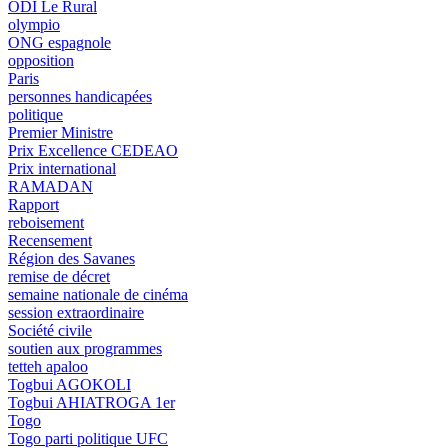
ODI Le Rural
olympio
ONG espagnole
opposition
Paris
personnes handicapées
politique
Premier Ministre
Prix Excellence CEDEAO
Prix international
RAMADAN
Rapport
reboisement
Recensement
Région des Savanes
remise de décret
semaine nationale de cinéma
session extraordinaire
Société civile
soutien aux programmes
tetteh apaloo
Togbui AGOKOLI
Togbui AHIATROGA 1er
Togo
Togo parti politique UFC