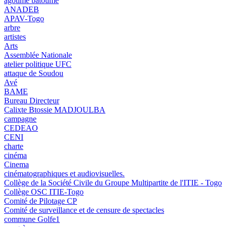
agotimé batoumé
ANADEB
APAV-Togo
arbre
artistes
Arts
Assemblée Nationale
atelier politique UFC
attaque de Soudou
Avé
BAME
Bureau Directeur
Calixte Btossie MADJOULBA
campagne
CEDEAO
CENI
charte
cinéma
Cinema
cinématographiques et audiovisuelles.
Collège de la Société Civile du Groupe Multipartite de l'ITIE - Togo
Collège OSC ITIE-Togo
Comité de Pilotage CP
Comité de surveillance et de censure de spectacles
commune Golfe1