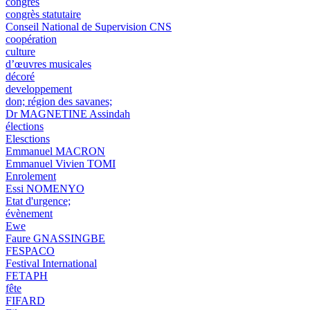
congrès
congrès statutaire
Conseil National de Supervision CNS
coopération
culture
d’œuvres musicales
décoré
developpement
don; région des savanes;
Dr MAGNETINE Assindah
élections
Elesctions
Emmanuel MACRON
Emmanuel Vivien TOMI
Enrolement
Essi NOMENYO
Etat d'urgence;
évènement
Ewe
Faure GNASSINGBE
FESPACO
Festival International
FETAPH
fête
FIFARD