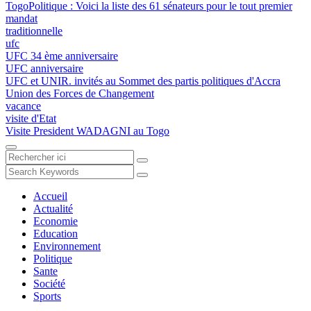
TogoPolitique : Voici la liste des 61 sénateurs pour le tout premier
mandat
traditionnelle
ufc
UFC 34 ème anniversaire
UFC anniversaire
UFC et UNIR. invités au Sommet des partis politiques d'Accra
Union des Forces de Changement
vacance
visite d'Etat
Visite President WADAGNI au Togo
Accueil
Actualité
Economie
Education
Environnement
Politique
Sante
Société
Sports