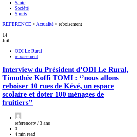
Sante
Société
Sports
REFERENCE
>
Actualité
>
reboisement
14
Juil
ODI Le Rural
reboisement
Interview du Président d’ODI Le Rural,
Timothée Koffi TOMI : ‘’nous allons
reboiser 10 rues de Kévé, un espace
scolaire et doter 100 ménages de
fruitiers’’
referencetv /
3 ans
0
4 min read