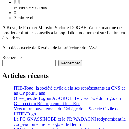
referencetv /
3 ans
0
7 min read
A Kévé, le Premier Ministre Victoire DOGBE n’a pas manqué de
prodiguer d’utiles conseils à la population notamment sur l’entretien
des arbres…
A la découverte de Kévé et de la préfecture de l’Avé
Rechercher
Rechercher
Articles récents
ITIE-Togo, la société civile a élu ses représentants au CNS et
au CP pour 3 ans
Obsèques de Togbui AGOKOLI IV : les Ewé du Togo, du
Ghana et du Bénin pleurent leur Roi
Vers un renouvellement du Collège de la Société Civile de
l’ITIE-Togo
Le PC GNASSINGBE et le PR WADAGNI redynamisent la
coopération entre le Togo et le Benin