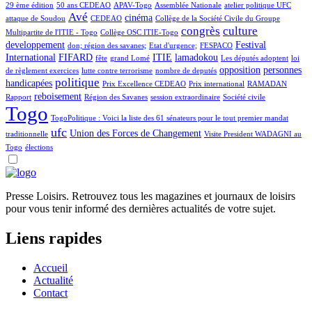
29 ème édition
50 ans CEDEAO
APAV-Togo
Assemblée Nationale
atelier politique UFC
Avé
cinéma
attaque de Soudou
CEDEAO
Collège de la Société Civile du Groupe
congrès
culture
Multipartite de l'ITIE - Togo
Collège OSC ITIE-Togo
developpement
Festival
don; région des savanes;
Etat d'urgence;
FESPACO
International
FIFARD
ITIE
lamadokou
fête
grand Lomé
Les députés adoptent
loi
opposition
personnes
de règlement exercices
lutte contre terrorisme
nombre de deputés
politique
handicapées
Prix Excellence CEDEAO
Prix international
RAMADAN
reboisement
Rapport
Région des Savanes
session extraordinaire
Société civile
Togo
TogoPolitique : Voici la liste des 61 sénateurs pour le tout premier mandat
ufc
Union des Forces de Changement
traditionnelle
Visite President WADAGNI au
Togo
élections
Presse Loisirs. Retrouvez tous les magazines et journaux de loisirs
pour vous tenir informé des dernières actualités de votre sujet.
Liens rapides
Accueil
Actualité
Contact