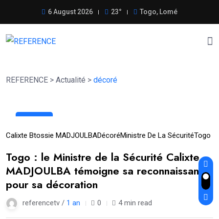
6 August 2026
23°
Togo, Lomé
REFERENCE
>
Actualité
>
décoré
28
Mar
Calixte Btossie MADJOULBA
Décoré
Ministre De La Sécurité
Togo
Togo : le Ministre de la Sécurité Calixte
MADJOULBA témoigne sa reconnaissance
pour sa décoration
referencetv /
1 an
0
4 min read