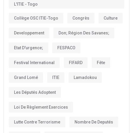
L'ITIE - Togo
Collège OSC ITIE-Togo
Congrès
Culture
Developpement
Don; Région Des Savanes;
Etat D'urgence;
FESPACO
Festival International
FIFARD
Fête
Grand Lomé
ITIE
Lamadokou
Les Députés Adoptent
Loi De Règlement Exercices
Lutte Contre Terrorisme
Nombre De Deputés