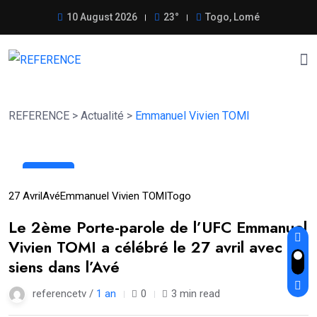
10 August 2026
23°
Togo, Lomé
REFERENCE
>
Actualité
>
Emmanuel Vivien TOMI
30
Avr
27 Avril
Avé
Emmanuel Vivien TOMI
Togo
Le 2ème Porte-parole de l’UFC Emmanuel
Vivien TOMI a célébré le 27 avril avec les
siens dans l’Avé
referencetv /
1 an
0
3 min read