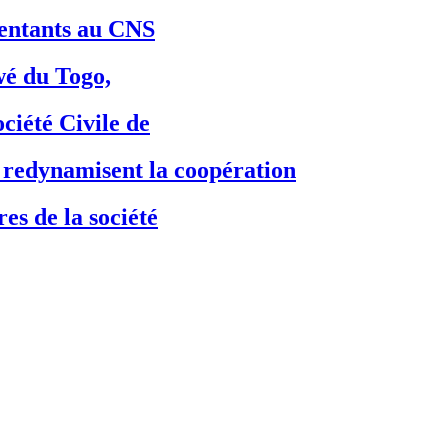
ésentants au CNS
é du Togo,
ciété Civile de
dynamisent la coopération
es de la société