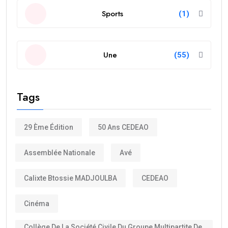
Sports
(1)
Une
(55)
Tags
29 Ème Édition
50 Ans CEDEAO
Assemblée Nationale
Avé
Calixte Btossie MADJOULBA
CEDEAO
Cinéma
Collège De La Société Civile Du Groupe Multipartite De