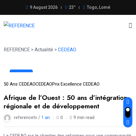
9 August 2026
23°
Togo, Lomé
REFERENCE
>
Actualité
>
CEDEAO
20
Mar
50 Ans CEDEAO
CEDEAO
Prix Excellence CEDEAO
Afrique de l’Ouest : 50 ans d’intégration
régionale et de développement
referencetv /
1 an
0
9 min read
La CEDEAO sur le chantier des reformes pour une communauté