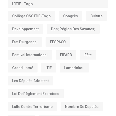
L'ITIE - Togo
Collège OSC ITIE-Togo
Congrès
Culture
Developpement
Don; Région Des Savanes;
Etat D'urgence;
FESPACO
Festival International
FIFARD
Fête
Grand Lomé
ITIE
Lamadokou
Les Députés Adoptent
Loi De Règlement Exercices
Lutte Contre Terrorisme
Nombre De Deputés