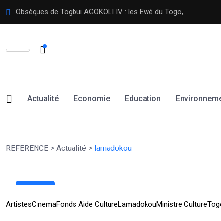
Obsèques de Togbui AGOKOLI IV : les Ewé du Togo,
Actualité
Economie
Education
Environnem
REFERENCE
>
Actualité
>
lamadokou
21
Juin
Artistes
Cinema
Fonds Aide Culture
Lamadokou
Ministre Culture
Tog