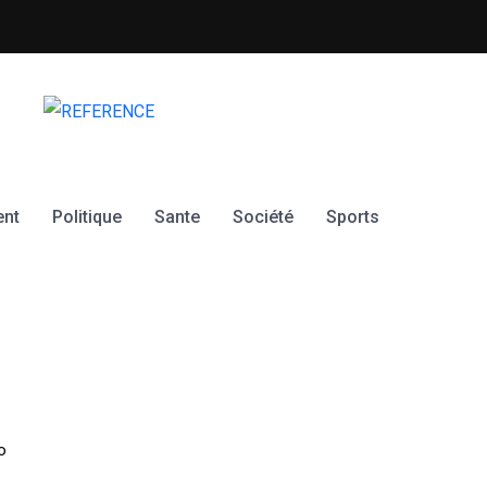
Vers un renouvellement du Co
ent
Politique
Sante
Société
Sports
o