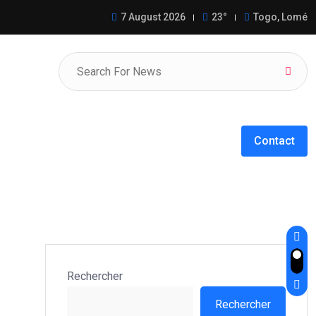
llège de la Société Civile de
7 August 2026
23°
Togo, Lomé
Contact
Rechercher
Rechercher