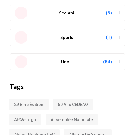
Societé
(5)
Sports
(1)
Une
(54)
Tags
29 Ème Édition
50 Ans CEDEAO
APAV-Togo
Assemblée Nationale
Atelier Politique UFC
Attaque De Soudou