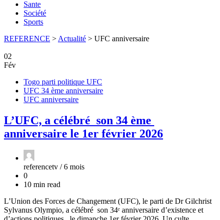
Sante
Société
Sports
REFERENCE
>
Actualité
>
UFC anniversaire
02
Fév
Togo parti politique UFC
UFC 34 ème anniversaire
UFC anniversaire
L’UFC, a célébré son 34 ème
anniversaire le 1er février 2026
referencetv /
6 mois
0
10 min read
L’Union des Forces de Changement (UFC), le parti de Dr Gilchrist
Sylvanus Olympio, a célébré son 34ᵉ anniversaire d’existence et
d’actions politiques , le dimanche 1er février 2026. Un culte