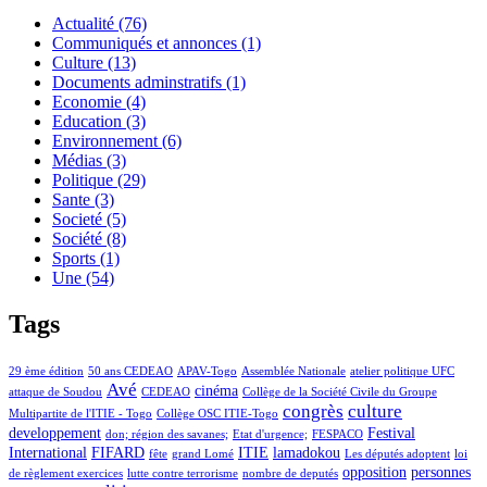
Actualité
(76)
Communiqués et annonces
(1)
Culture
(13)
Documents adminstratifs
(1)
Economie
(4)
Education
(3)
Environnement
(6)
Médias
(3)
Politique
(29)
Sante
(3)
Societé
(5)
Société
(8)
Sports
(1)
Une
(54)
Tags
29 ème édition
50 ans CEDEAO
APAV-Togo
Assemblée Nationale
atelier politique UFC
Avé
cinéma
attaque de Soudou
CEDEAO
Collège de la Société Civile du Groupe
congrès
culture
Multipartite de l'ITIE - Togo
Collège OSC ITIE-Togo
developpement
Festival
don; région des savanes;
Etat d'urgence;
FESPACO
International
FIFARD
ITIE
lamadokou
fête
grand Lomé
Les députés adoptent
loi
opposition
personnes
de règlement exercices
lutte contre terrorisme
nombre de deputés