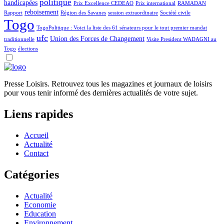
politique
handicapées
Prix Excellence CEDEAO
Prix international
RAMADAN
reboisement
Rapport
Région des Savanes
session extraordinaire
Société civile
Togo
TogoPolitique : Voici la liste des 61 sénateurs pour le tout premier mandat
ufc
Union des Forces de Changement
traditionnelle
Visite President WADAGNI au
Togo
élections
Presse Loisirs. Retrouvez tous les magazines et journaux de loisirs
pour vous tenir informé des dernières actualités de votre sujet.
Liens rapides
Accueil
Actualité
Contact
Catégories
Actualité
Economie
Education
Environnement