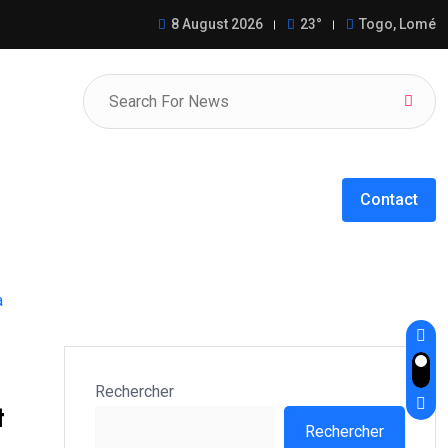
 WADAGNI redynamisent la coopération
8 August 2026
23°
Togo, Lomé
Contact
a
Rechercher
t
Rechercher