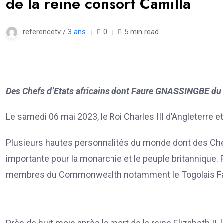
de la reine consort Camilla
referencetv /
3 ans
0
5 min read
Des Chefs d’Etats africains dont Faure GNASSINGBE du 
Le samedi 06 mai 2023, le Roi Charles III d’Angleterre e
Plusieurs hautes personnalités du monde dont des Chefs
importante pour la monarchie et le peuple britannique. 
membres du Commonwealth notamment le Togolais F
Près de huit mois après la mort de la reine Elizabeth II,