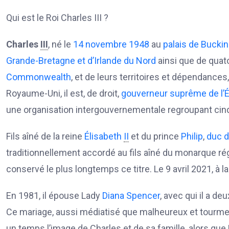
Qui est le Roi Charles III ?
Charles
III
, né le
14
novembre
1948
au
palais de Buck
Grande-Bretagne et d’Irlande du Nord
ainsi que de quat
Commonwealth
, et de leurs territoires et dépendanc
Royaume-Uni, il est, de droit,
gouverneur suprême de l’É
une organisation intergouvernementale regroupant cinq
Fils aîné de la reine
Élisabeth
II
et du prince
Philip
,
duc 
traditionnellement accordé au fils aîné du monarque régna
conservé le plus longtemps ce titre. Le 9 avril 2021, à l
En 1981, il épouse Lady
Diana Spencer
, avec qui il a deux
Ce mariage, aussi médiatisé que malheureux et tourme
un temps l’image de Charles et de sa famille, alors que