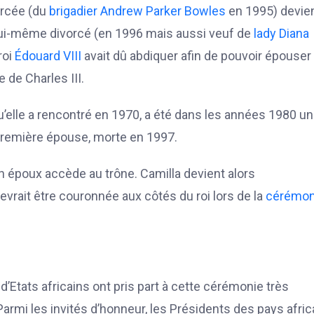
orcée (du
brigadier
Andrew Parker Bowles
en 1995) devie
 lui-même divorcé (en 1996 mais aussi veuf de
lady
Diana
roi
Édouard VIII
avait dû abdiquer afin de pouvoir épouser
e de Charles III.
qu’elle a rencontré en 1970, a été dans les années 1980 u
a première épouse, morte en 1997.
on époux accède au trône. Camilla devient alors
 devrait être couronnée aux côtés du roi lors de la
cérémon
Etats africains ont pris part à cette cérémonie très
Parmi les invités d’honneur, les Présidents des pays afric