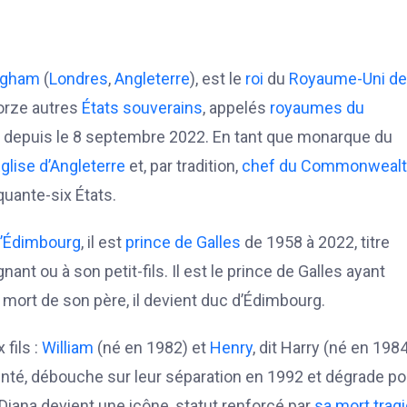
ingham
(
Londres
,
Angleterre
), est le
roi
du
Royaume-Uni de
orze autres
États souverains
, appelés
royaumes du
es, depuis le 8 septembre 2022. En tant que monarque du
glise d’Angleterre
et, par tradition,
chef du Commonweal
uante-six États.
d’Édimbourg
, il est
prince de Galles
de 1958 à 2022, titre
nt ou à son petit-fils. Il est le prince de Galles ayant
a mort de son père, il devient duc d’Édimbourg.
 fils :
William
(né en 1982) et
Henry
, dit Harry (né en 1984
nté, débouche sur leur séparation en 1992 et dégrade po
 Diana devient une icône, statut renforcé par
sa mort trag