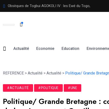
Vers un renouvellement du Collège de la Société Civile de
Actualité
Economie
Education
Environnem
REFERENCE
>
Actualité
>
Actualité
>
Politique/ Grande Bretagn
#ACTUALITÉ
#POLITIQUE
#UNE
Politique/ Grande Bretagne : c