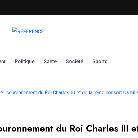
Le PC GNASSINGBE et le PR
ent
Politique
Sante
Société
Sports
e : couronnement du Roi Charles III et de la reine consort Camill
ouronnement du Roi Charles III e