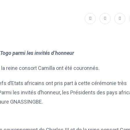
Togo parmi les invités d’honneur
t la reine consort Camilla ont été couronnés.
 d’Etats africains ont pris part à cette cérémonie très
Parmi les invités d’honneur, les Présidents des pays afric
aure GNASSINGBE.
 le couronnement de Charles III et de la reine consort Cam