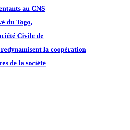
ésentants au CNS
é du Togo,
ciété Civile de
dynamisent la coopération
es de la société