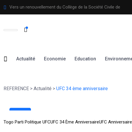
Vers un renouvellement du Collège de la Société Civile de
Actualité
Economie
Education
Environnem
REFERENCE
>
Actualité
>
UFC 34 ème anniversaire
02
Fév
Togo Parti Politique UFC
UFC 34 Ème Anniversaire
UFC Anniversaire