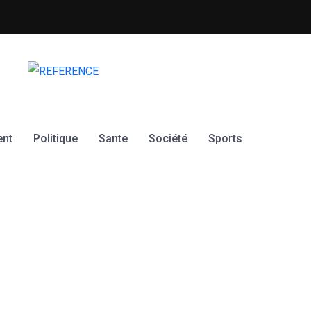
Le PC GNASSINGBE et le PR
ent
Politique
Sante
Société
Sports