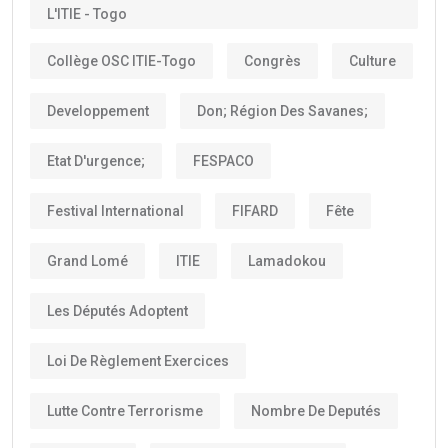
L'ITIE - Togo
Collège OSC ITIE-Togo
Congrès
Culture
Developpement
Don; Région Des Savanes;
Etat D'urgence;
FESPACO
Festival International
FIFARD
Fête
Grand Lomé
ITIE
Lamadokou
Les Députés Adoptent
Loi De Règlement Exercices
Lutte Contre Terrorisme
Nombre De Deputés