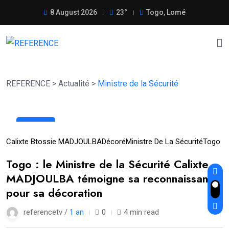
8 August 2026
23°
Togo, Lomé
REFERENCE
>
Actualité
>
Ministre de la Sécurité
28
Mar
Calixte Btossie MADJOULBA
Décoré
Ministre De La Sécurité
Togo
Togo : le Ministre de la Sécurité Calixte
MADJOULBA témoigne sa reconnaissance
pour sa décoration
referencetv /
1 an
0
4 min read