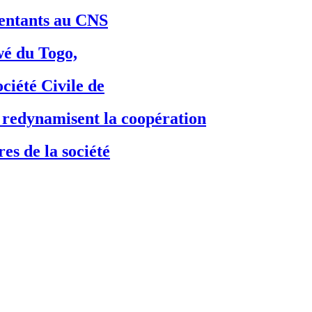
ésentants au CNS
é du Togo,
ciété Civile de
dynamisent la coopération
es de la société