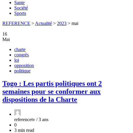
Sante
Société
Sports
REFERENCE
>
Actualité
>
2023
>
mai
16
Mai
charte
congrès
loi
opposition
politique
Togo : Les partis politiques ont 2
semaines pour se conformer aux
dispositions de la Charte
referencetv /
3 ans
0
3 min read