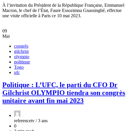
À l’invitation du Président de la République Française, Emmanuel
Macron, le chef de l’État, Faure Essozimna Gnassingbé, effectue
une visite officielle à Paris ce 10 mai 2023.
09
Mai
congrès
gilchrist
olympio
politique
Togo
ufc
Politique : L’UFC, le parti du CFO Dr
Gilchrist OLYMPIO tiendra son congrès
unitaire avant fin mai 2023
referencetv /
3 ans
0