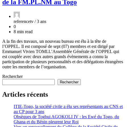
de la FM.PL.NM au Togo
referencetv /
3 ans
0
8 min read
A la fin des travaux, un nouveau bureau est élu à la tête de
l’OPPEL. Il est composé de sept (07) membres et est dirigé par
Emmanuel Vivien TOMI.L’Assemblée Générale de l’OPPEL qui
est couplée avec deux autres grands évènements a connu la
participation de plusieurs personnalités et des délégations étrangères
outre les membres de l’organisation.
Rechercher
Rechercher
Articles récents
ITIE-Togo, la société civile a élu ses représentants au CNS et
au CP pour 3 ans
Obsèques de Togbui AGOKOLI IV : les Ewé du Togo, du
Ghana et du Bénin pleurent leur Roi
Vers un renouvellement du Collège de la Société Civile de