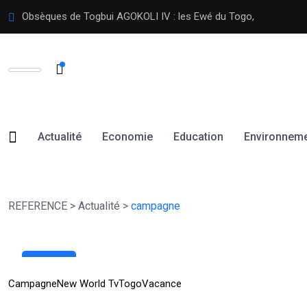
Obsèques de Togbui AGOKOLI IV : les Ewé du Togo,
Actualité
Economie
Education
Environnem
REFERENCE
>
Actualité
>
campagne
20
Juin
Campagne
New World Tv
Togo
Vacance