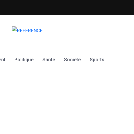
Vers un renouvellement du Co
ent
Politique
Sante
Société
Sports