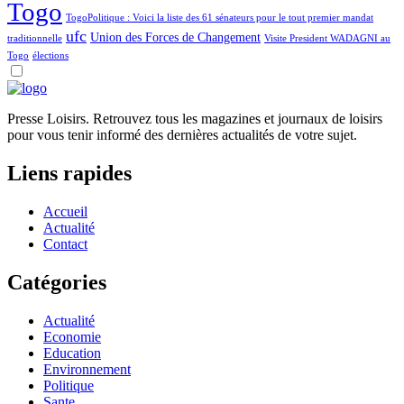
Togo
TogoPolitique : Voici la liste des 61 sénateurs pour le tout premier mandat
ufc
Union des Forces de Changement
traditionnelle
Visite President WADAGNI au
Togo
élections
Presse Loisirs. Retrouvez tous les magazines et journaux de loisirs
pour vous tenir informé des dernières actualités de votre sujet.
Liens rapides
Accueil
Actualité
Contact
Catégories
Actualité
Economie
Education
Environnement
Politique
Sante