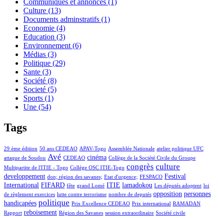
Communiqués et annonces
(1)
Culture
(13)
Documents adminstratifs
(1)
Economie
(4)
Education
(3)
Environnement
(6)
Médias
(3)
Politique
(29)
Sante
(3)
Société
(8)
Societé
(5)
Sports
(1)
Une
(54)
Tags
29 ème édition
50 ans CEDEAO
APAV-Togo
Assemblée Nationale
atelier politique UFC
Avé
cinéma
attaque de Soudou
CEDEAO
Collège de la Société Civile du Groupe
congrès
culture
Multipartite de l'ITIE - Togo
Collège OSC ITIE-Togo
developpement
Festival
don; région des savanes;
Etat d'urgence;
FESPACO
International
FIFARD
ITIE
lamadokou
fête
grand Lomé
Les députés adoptent
loi
opposition
personnes
de règlement exercices
lutte contre terrorisme
nombre de deputés
politique
handicapées
Prix Excellence CEDEAO
Prix international
RAMADAN
reboisement
Rapport
Région des Savanes
session extraordinaire
Société civile