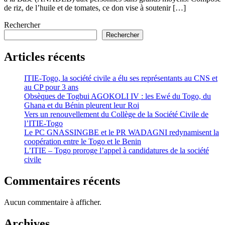
de riz, de l’huile et de tomates, ce don vise à soutenir […]
Rechercher
Rechercher
Articles récents
ITIE-Togo, la société civile a élu ses représentants au CNS et
au CP pour 3 ans
Obsèques de Togbui AGOKOLI IV : les Ewé du Togo, du
Ghana et du Bénin pleurent leur Roi
Vers un renouvellement du Collège de la Société Civile de
l’ITIE-Togo
Le PC GNASSINGBE et le PR WADAGNI redynamisent la
coopération entre le Togo et le Benin
L’ITIE – Togo proroge l’appel à candidatures de la société
civile
Commentaires récents
Aucun commentaire à afficher.
Archives