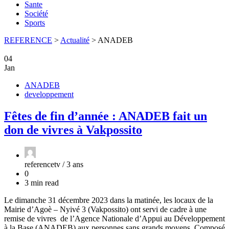
Sante
Société
Sports
REFERENCE
>
Actualité
>
ANADEB
04
Jan
ANADEB
developpement
Fêtes de fin d’année : ANADEB fait un
don de vivres à Vakpossito
referencetv /
3 ans
0
3 min read
Le dimanche 31 décembre 2023 dans la matinée, les locaux de la
Mairie d’Agoè – Nyivé 3 (Vakpossito) ont servi de cadre à une
remise de vivres de l’Agence Nationale d’Appui au Développement
à la Base (ANADEB) aux personnes sans grands moyens. Composé